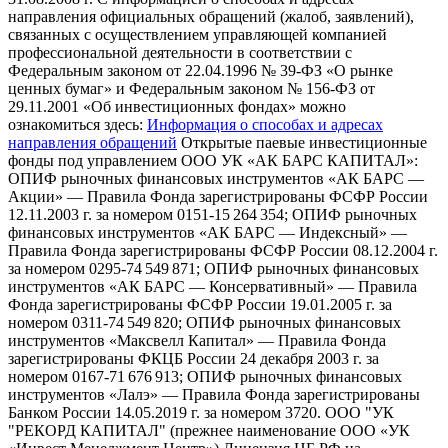
направления официальных обращений (жалоб, заявлений),
связанных с осуществлением управляющей компанией
профессиональной деятельности в соответствии с
Федеральным законом от 22.04.1996 № 39-ФЗ «О рынке
ценных бумаг» и Федеральным законом № 156-ФЗ от
29.11.2001 «Об инвестиционных фондах» можно
ознакомиться здесь:
Информация о способах и адресах
направления обращений
Открытые паевые инвестиционные
фонды под управлением ООО УК «АК БАРС КАПИТАЛ»:
ОПИФ рыночных финансовых инструментов «АК БАРС —
Акции» — Правила Фонда зарегистрированы ФСФР России
12.11.2003 г. за номером 0151-15 264 354; ОПИФ рыночных
финансовых инструментов «АК БАРС — Индексный» —
Правила Фонда зарегистрированы ФСФР России 08.12.2004 г.
за номером 0295-74 549 871; ОПИФ рыночных финансовых
инструментов «АК БАРС — Консервативный» — Правила
Фонда зарегистрированы ФСФР России 19.01.2005 г. за
номером 0311-74 549 820; ОПИФ рыночных финансовых
инструментов «Максвелл Капитал» — Правила Фонда
зарегистрированы ФКЦБ России 24 декабря 2003 г. за
номером 0167-71 676 913; ОПИФ рыночных финансовых
инструментов «Лалэ» — Правила Фонда зарегистрированы
Банком России 14.05.2019 г. за номером 3720. ООО "УК
"РЕКОРД КАПИТАЛ" (прежнее наименование ООО «УК