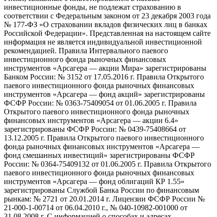
инвестиционные фонды, не подлежат страхованию в
соответствии с Федеральным законом от 23 декабря 2003 года
№ 177-ФЗ «О страховании вкладов физических лиц в банках
Российской Федерации». Представленная на настоящем сайте
информация не является индивидуальной инвестиционной
рекомендацией. Правила Интервального паевого
инвестиционного фонда рыночных финансовых
инструментов «Арсагера — акции Мира» зарегистрированы
Банком России: № 3152 от 17.05.2016 г. Правила Открытого
паевого инвестиционного фонда рыночных финансовых
инструментов «Арсагера — фонд акций» зарегистрированы
ФСФР России: № 0363-75409054 от 01.06.2005 г. Правила
Открытого паевого инвестиционного фонда рыночных
финансовых инструментов «Арсагера — акции 6.4»
зарегистрированы ФСФР России: № 0439-75408664 от
13.12.2005 г. Правила Открытого паевого инвестиционного
фонда рыночных финансовых инструментов «Арсагера —
фонд смешанных инвестиций» зарегистрированы ФСФР
России: № 0364-75409132 от 01.06.2005 г. Правила Открытого
паевого инвестиционного фонда рыночных финансовых
инструментов «Арсагера — фонд облигаций КР 1.55»
зарегистрированы Службой Банка России по финансовым
рынкам: № 2721 от 20.01.2014 г. Лицензии ФСФР России №
21-000-1-00714 от 06.04.2010 г., № 040-10982-001000 от
31.08.2008 г. С информацией о способах и адресах